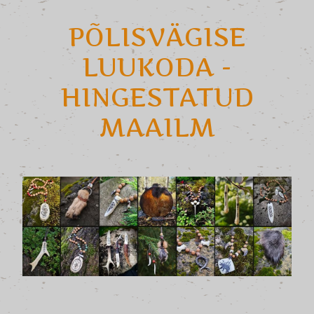
PÕLISVÄGISE
LUUKODA -
HINGESTATUD
MAAILM