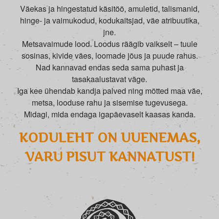
Väekas ja hingestatud käsitöö, amuletid, talismanid,
hinge- ja vaimukodud, kodukaitsjad, väe atribuutika,
jne.
Metsavaimude lood. Loodus räägib vaikselt – tuule
sosinas, kivide väes, loomade jõus ja puude rahus.
Nad kannavad endas seda sama puhast ja
tasakaalustavat väge.
Iga kee ühendab kandja palved ning mõtted maa väe,
metsa, looduse rahu ja sisemise tugevusega.
Midagi, mida endaga igapäevaselt kaasas kanda.
KODULEHT ON UUENEMAS,
VARU PISUT KANNATUST!