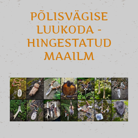
PÕLISVÄGISE
LUUKODA -
HINGESTATUD
MAAILM