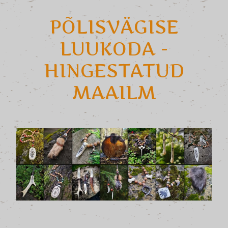
PÕLISVÄGISE
LUUKODA -
HINGESTATUD
MAAILM