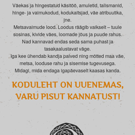
Väekas ja hingestatud käsitöö, amuletid, talismanid,
hinge- ja vaimukodud, kodukaitsjad, väe atribuutika,
jne.
Metsavaimude lood. Loodus räägib vaikselt – tuule
sosinas, kivide väes, loomade jõus ja puude rahus.
Nad kannavad endas seda sama puhast ja
tasakaalustavat väge.
Iga kee ühendab kandja palved ning mõtted maa väe,
metsa, looduse rahu ja sisemise tugevusega.
Midagi, mida endaga igapäevaselt kaasas kanda.
KODULEHT ON UUENEMAS,
VARU PISUT KANNATUST!