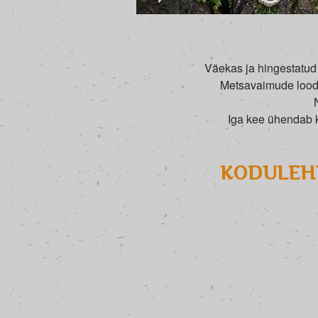
Väekas ja hingestatud 
Metsavaimude lood. 
Iga kee ühendab k
KODULEHT