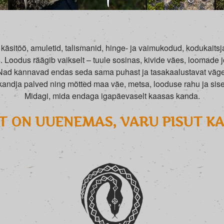
käsitöö, amuletid, talismanid, hinge- ja vaimukodud, kodukaitsjad
Loodus räägib vaikselt – tuule sosinas, kivide väes, loomade 
Nad kannavad endas seda sama puhast ja tasakaalustavat väge
andja palved ning mõtted maa väe, metsa, looduse rahu ja si
Midagi, mida endaga igapäevaselt kaasas kanda.
 ON UUENEMAS, VARU PISUT K