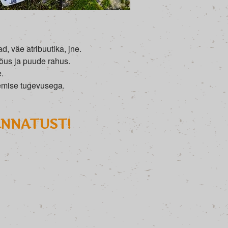
, väe atribuutika, jne.
jõus ja puude rahus.
.
semise tugevusega.
ANNATUST!