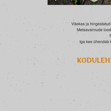
Väekas ja hingestatud 
Metsavaimude lood. 
Iga kee ühendab k
KODULEHT