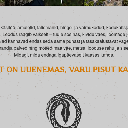
käsitöö, amuletid, talismanid, hinge- ja vaimukodud, kodukaitsjad
Loodus räägib vaikselt – tuule sosinas, kivide väes, loomade 
Nad kannavad endas seda sama puhast ja tasakaalustavat väge
andja palved ning mõtted maa väe, metsa, looduse rahu ja si
Midagi, mida endaga igapäevaselt kaasas kanda.
 ON UUENEMAS, VARU PISUT K