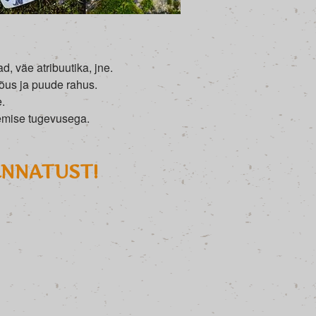
, väe atribuutika, jne.
jõus ja puude rahus.
.
semise tugevusega.
ANNATUST!