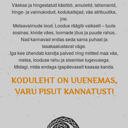
Väekas ja hingestatud käsitöö, amuletid, talismanid,
hinge- ja vaimukodud, kodukaitsjad, väe atribuutika,
jne.
Metsavaimude lood. Loodus räägib vaikselt – tuule
sosinas, kivide väes, loomade jõus ja puude rahus.
Nad kannavad endas seda sama puhast ja
tasakaalustavat väge.
Iga kee ühendab kandja palved ning mõtted maa väe,
metsa, looduse rahu ja sisemise tugevusega.
Midagi, mida endaga igapäevaselt kaasas kanda.
KODULEHT ON UUENEMAS,
VARU PISUT KANNATUST!