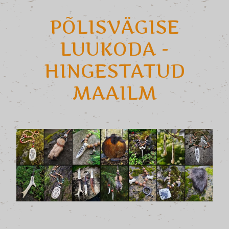
PÕLISVÄGISE
LUUKODA -
HINGESTATUD
MAAILM