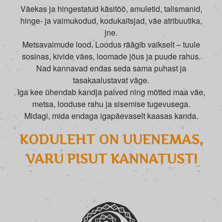
Väekas ja hingestatud käsitöö, amuletid, talismanid,
hinge- ja vaimukodud, kodukaitsjad, väe atribuutika,
jne.
Metsavaimude lood. Loodus räägib vaikselt – tuule
sosinas, kivide väes, loomade jõus ja puude rahus.
Nad kannavad endas seda sama puhast ja
tasakaalustavat väge.
Iga kee ühendab kandja palved ning mõtted maa väe,
metsa, looduse rahu ja sisemise tugevusega.
Midagi, mida endaga igapäevaselt kaasas kanda.
KODULEHT ON UUENEMAS,
VARU PISUT KANNATUST!