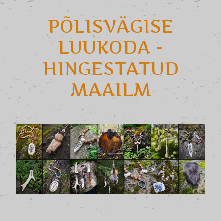
PÕLISVÄGISE
LUUKODA -
HINGESTATUD
MAAILM