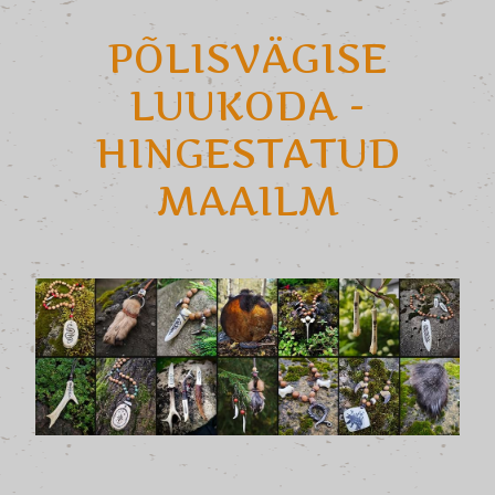
PÕLISVÄGISE
LUUKODA -
HINGESTATUD
MAAILM