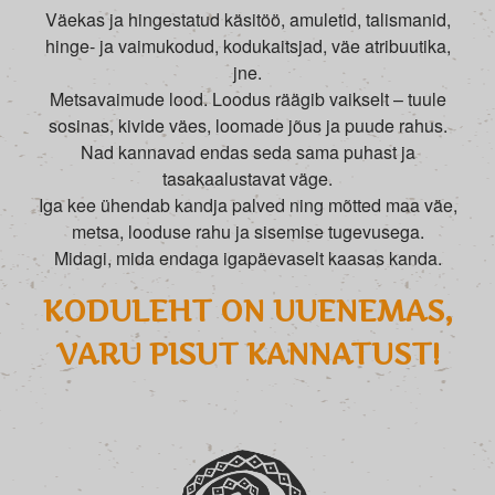
Väekas ja hingestatud käsitöö, amuletid, talismanid,
hinge- ja vaimukodud, kodukaitsjad, väe atribuutika,
jne.
Metsavaimude lood. Loodus räägib vaikselt – tuule
sosinas, kivide väes, loomade jõus ja puude rahus.
Nad kannavad endas seda sama puhast ja
tasakaalustavat väge.
Iga kee ühendab kandja palved ning mõtted maa väe,
metsa, looduse rahu ja sisemise tugevusega.
Midagi, mida endaga igapäevaselt kaasas kanda.
KODULEHT ON UUENEMAS,
VARU PISUT KANNATUST!