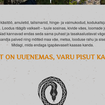
käsitöö, amuletid, talismanid, hinge- ja vaimukodud, kodukaitsjad
Loodus räägib vaikselt – tuule sosinas, kivide väes, loomade 
Nad kannavad endas seda sama puhast ja tasakaalustavat väge
andja palved ning mõtted maa väe, metsa, looduse rahu ja si
Midagi, mida endaga igapäevaselt kaasas kanda.
 ON UUENEMAS, VARU PISUT K