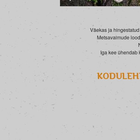
Väekas ja hingestatud 
Metsavaimude lood. 
Iga kee ühendab k
KODULEHT