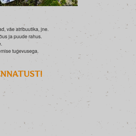
, väe atribuutika, jne.
jõus ja puude rahus.
.
semise tugevusega.
ANNATUST!