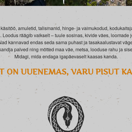
käsitöö, amuletid, talismanid, hinge- ja vaimukodud, kodukaitsjad
Loodus räägib vaikselt – tuule sosinas, kivide väes, loomade 
Nad kannavad endas seda sama puhast ja tasakaalustavat väge
andja palved ning mõtted maa väe, metsa, looduse rahu ja si
Midagi, mida endaga igapäevaselt kaasas kanda.
 ON UUENEMAS, VARU PISUT K