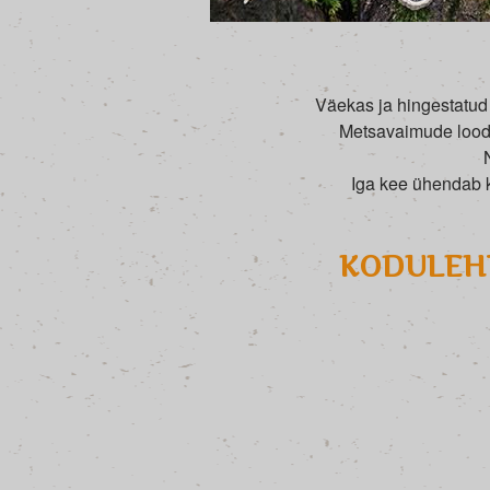
Väekas ja hingestatud 
Metsavaimude lood. 
Iga kee ühendab k
KODULEHT