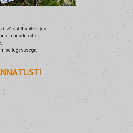
, väe atribuutika, jne.
jõus ja puude rahus.
.
semise tugevusega.
ANNATUST!