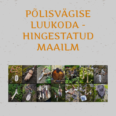
PÕLISVÄGISE
LUUKODA -
HINGESTATUD
MAAILM