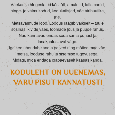
Väekas ja hingestatud käsitöö, amuletid, talismanid,
hinge- ja vaimukodud, kodukaitsjad, väe atribuutika,
jne.
Metsavaimude lood. Loodus räägib vaikselt – tuule
sosinas, kivide väes, loomade jõus ja puude rahus.
Nad kannavad endas seda sama puhast ja
tasakaalustavat väge.
Iga kee ühendab kandja palved ning mõtted maa väe,
metsa, looduse rahu ja sisemise tugevusega.
Midagi, mida endaga igapäevaselt kaasas kanda.
KODULEHT ON UUENEMAS,
VARU PISUT KANNATUST!