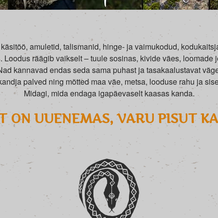
käsitöö, amuletid, talismanid, hinge- ja vaimukodud, kodukaitsjad
Loodus räägib vaikselt – tuule sosinas, kivide väes, loomade 
Nad kannavad endas seda sama puhast ja tasakaalustavat väge
andja palved ning mõtted maa väe, metsa, looduse rahu ja si
Midagi, mida endaga igapäevaselt kaasas kanda.
 ON UUENEMAS, VARU PISUT K