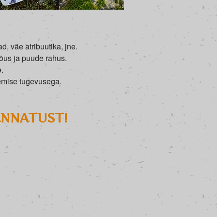
, väe atribuutika, jne.
jõus ja puude rahus.
.
semise tugevusega.
ANNATUST!