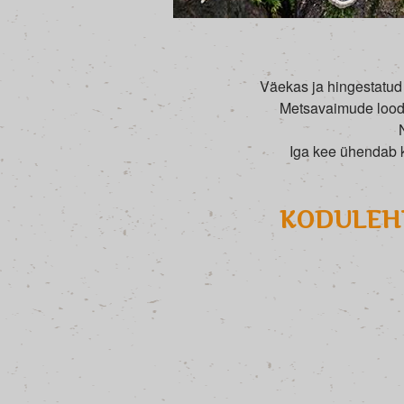
Väekas ja hingestatud 
Metsavaimude lood. 
Iga kee ühendab k
KODULEHT