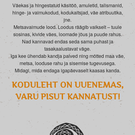
Väekas ja hingestatud käsitöö, amuletid, talismanid,
hinge- ja vaimukodud, kodukaitsjad, väe atribuutika,
jne.
Metsavaimude lood. Loodus räägib vaikselt – tuule
sosinas, kivide väes, loomade jõus ja puude rahus.
Nad kannavad endas seda sama puhast ja
tasakaalustavat väge.
Iga kee ühendab kandja palved ning mõtted maa väe,
metsa, looduse rahu ja sisemise tugevusega.
Midagi, mida endaga igapäevaselt kaasas kanda.
KODULEHT ON UUENEMAS,
VARU PISUT KANNATUST!