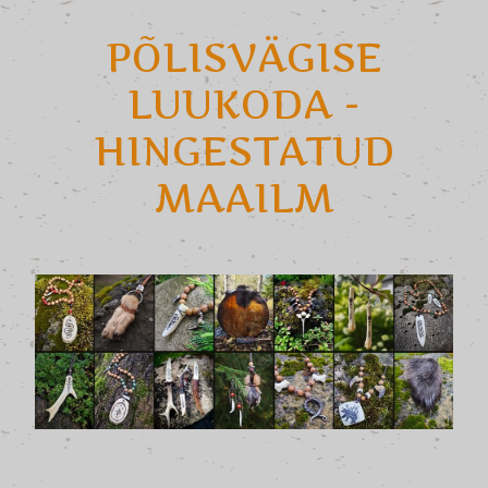
PÕLISVÄGISE
LUUKODA -
HINGESTATUD
MAAILM